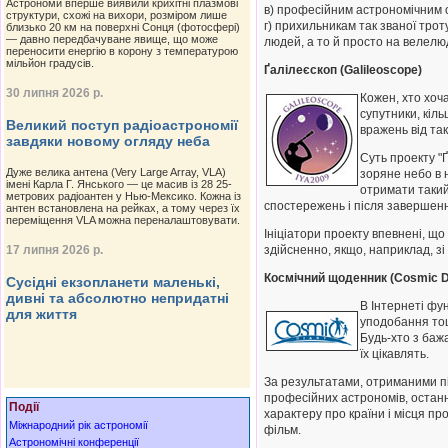
Астрономи вперше виявили крихітні плазмові
в) професійним астрономічним о
структури, схожі на вихори, розміром лише
г) прихильникам так званої тро
близько 20 км на поверхні Сонця (фотосфері)
— давно передбачуване явище, що може
людей, а то й просто на велелю
переносити енергію в корону з температурою
мільйон градусів.
Ґалілеєскоп (Galileoscope)
30 липня 2026 р.
Кожен, хто хоч
супутники, кіль
Великий поступ радіоастрономії
вражень від та
завдяки новому огляду неба
Суть проекту "
Дуже велика антена (Very Large Array, VLA)
зоряне небо в 
імені Карла Г. Янського — це масив із 28 25-
отримати такий
метрових радіоантен у Нью-Мексико. Кожна із
спостережень і після завершенн
антен встановлена на рейках, а тому через їх
переміщення VLA можна переналаштовувати.
Ініціатори проекту впевнені, щ
17 липня 2026 р.
здійсненно, якщо, наприклад, зі
Космічний щоденник (Cosmic D
Сусідні екзопланети маленькі,
дивні та абсолютно непридатні
В Інтернеті фу
для життя
уподобання тощо
Будь-хто з баж
їх цікавлять.
За результатами, отриманими під
професійних астрономів, останн
Події
характеру про країни і місця п
Міжнародний рік астрономії
фільм.
Астрономічні конференції