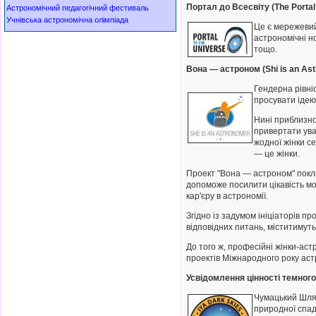
Портал до Всесвіту (The Portal 
Астрономічний педагогічний фестиваль
Учнівська астрономічна олімпіада
Це є мережевий
астрономічні но
тощо.
Вона — астроном (Shi is an As
Гендерна рівні
просувати ідею р
Нині приблизно
привертати ува
жодної жінки с
— це жінки.
Проект "Вона — астроном" покли
допоможе посилити цікавість мо
кар'єру в астрономії.
Згідно із задумом ініціаторів п
відповідних питань, міститимуть
До того ж, професійні жінки-аст
проектів Міжнародного року астр
Усвідомлення цінності темного
Чумацький Шлях
природної спад