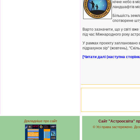
нічне небо в м
ландшафтів міс
Більшість земл
спотворене шт
Варто зазначити, що у світі вже
під час Міжнародного року астро
У рамках проекту заплановано в
підрахунок зір" (жовтень), "Скіль
[Читати далі (наступна сторінк
Докладніше про сайт
Сайт "Астроосвіта" пр
© Усі права застережено. Доз