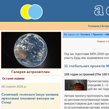
Головна
|
Астр
Ви зараз тут:
Головна
>
Проекти
>
Мі
Нижче ст
Найновіше астрофото
Під час підготовки МРА-2009 орг
участь будь-яка зацікавлена ос
11 глобальних проектів М
Галерея астросвітлин
100 годин астрономії (The 100 
Останні новини
Проектом пере
упродовж 2—5 к
08 серпня 2026 р.
цей же час буд
Сонячний телескоп Іноує виявив
Автори проекту пропонують приєд
приховані плазмові вихори на
а) центрам популяризації науки
Сонці
використовуючи для такої мети 
б) астрономічним гурткам, клуба