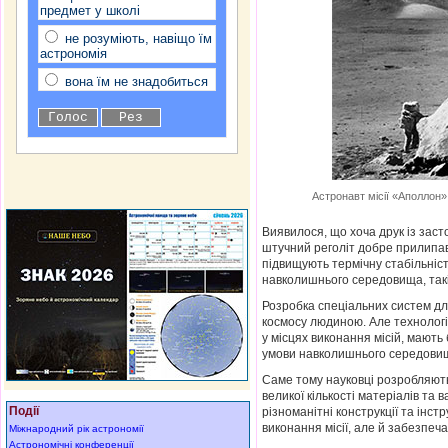
предмет у школі
не розуміють, навіщо їм
астрономія
вона їм не знадобиться
Астронавт місії «Аполлон»
Виявилося, що хоча друк із зас
штучний реголіт добре прилипав 
підвищують термічну стабільніст
навколишнього середовища, такі 
Розробка спеціальних систем дл
космосу людиною. Але технології
у місцях виконання місій, мають
умови навколишнього середови
Саме тому науковці розробляют
великої кількості матеріалів та
Події
різноманітні конструкції та інс
виконання місії, але й забезпеч
Міжнародний рік астрономії
Астрономічні конференції