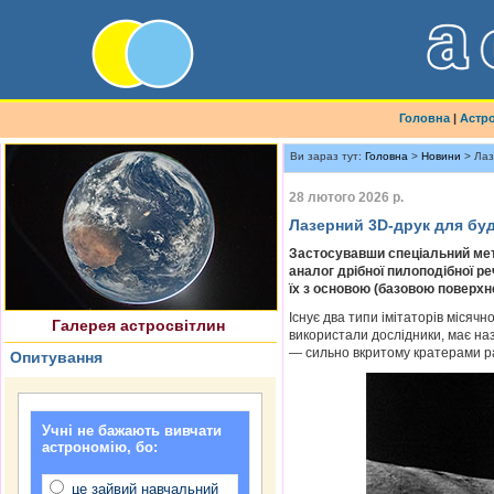
Головна
|
Астр
Ви зараз тут:
Головна
>
Новини
> Лаз
28 лютого 2026 р.
Лазерний 3D-друк для буд
Найновіше астрофото
Застосувавши спеціальний мет
аналог дрібної пилоподібної ре
їх з основою (базовою поверхн
Існує два типи імітаторів місячн
Галерея астросвітлин
використали дослідники, має наз
— сильно вкритому кратерами р
Опитування
Учні не бажають вивчати
астрономію, бо:
це зайвий навчальний