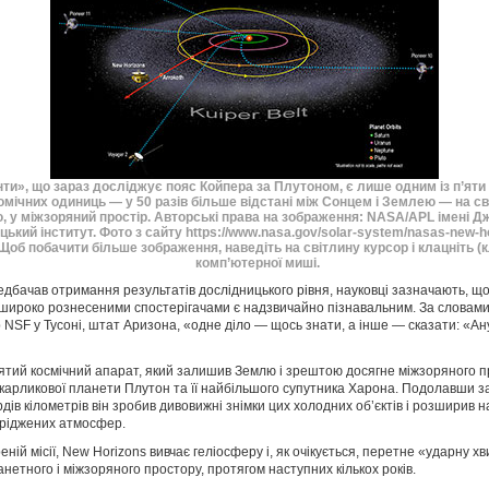
ти», що зараз досліджує пояс Койпера за Плутоном, є лише одним із п’яти 
омічних одиниць — у 50 разів більше відстані між Сонцем і Землею — на с
, у міжзоряний простір. Авторські права на зображення: NASA/APL імені Д
ький інститут. Фото з сайту https://www.nasa.gov/solar-system/nasas-new-h
 Щоб побачити більше зображення, наведіть на світлину курсор і клацніть (
комп’ютерної миші.
едбачав отримання результатів дослідницького рівня, науковці зазначають, 
широко рознесеними спостерігачами є надзвичайно пізнавальним. За словами 
NSF у Тусоні, штат Аризона, «одне діло — щось знати, а інше — сказати: «Ан
ятий космічний апарат, який залишив Землю і зрештою досягне міжзоряного п
 карликової планети Плутон та її найбільшого супутника Харона. Подолавши з
рдів кілометрів він зробив дивовижні знімки цих холодних об’єктів і розширив 
зріджених атмосфер.
еній місії, New Horizons вивчає геліосферу і, як очікується, перетне «ударну х
нетного і міжзоряного простору, протягом наступних кількох років.