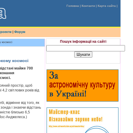
Головна
|
Контакти
|
Карта сайта
|
роекти
|
Форум
Пошук інформації на сайті
у космосі
окому космосі
відстані майже 700
иконання
смосі.
ряний простір, щоб
4,2 світлових років від
і, відмінне від того, як
 зонда і знаючи відстань
чністю близько 6,5
 Лос-Анджелеса.)