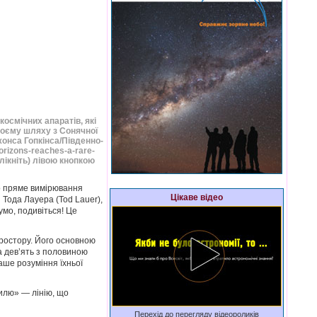
космічних апаратів, які
воєму шляху з Сонячної
жонса Гопкінса/Південно-
orizons-reaches-a-rare-
клікніть) лівою кнопкою
що пряме вимірювання
Цікаве відео
Тода Лауера (Tod Lauer),
умо, подивіться! Це
ростору. Його основною
а дев’ять з половиною
наше розуміння їхньої
вилю» — лінію, що
Перехід до перегляду відеороликів