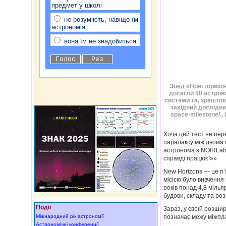
предмет у школі
не розуміють, навіщо їм
астрономія
вона їм не знадобиться
Зонд «Нові горизон
досягли 50 астрон
системи та, зрештою
західний дослідниц
space-milestone/..
Хоча цей тест не пер
паралаксу між двома 
астронома з NOIRLab 
справді працює!»»
New Horizons — це п’
місією було вивчення
років понад 4,8 мілья
будови, складу та ро
Події
Зараз, у своїй розшир
Міжнародний рік астрономії
позначає межу міжпла
Астрономічні конференції