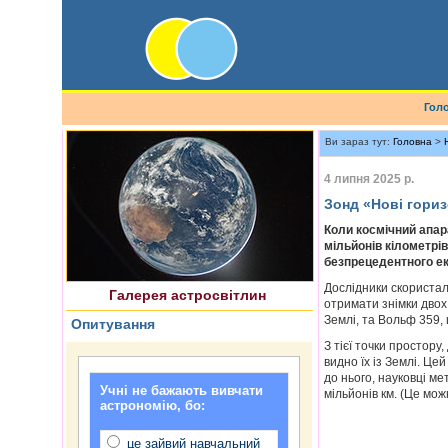
Гол
Ви зараз тут:
Головна
>
4 липня 2025 р.
Зонд «Нові гориз
Найновіше астрофото
Коли космічний апар
мільйонів кілометрі
безпрецедентного екс
Дослідники скористал
Галерея астросвітлин
отримати знімки двох 
Землі, та Вольф 359, 
Опитування
З тієї точки простору
видно їх із Землі. Це
до нього, науковці ме
Учні не бажають вивчати
мільйонів км. (Це мо
астрономію, бо:
це зайвий навчальний