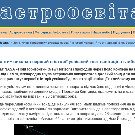
овна
|
Астроновини
|
Методика
|
Інфотека
|
Планетарій
|
Наше небо
|
Підручник
|
П
Новини
> Зонд «Нові горизонти» виконав перший в історії успішний тест навігації в глибоком
онти» виконав перший в історії успішний тест навігації в глиб
ат NASA «Нові горизонти» (New Horizons) проходив через пояс Койпера на 
в від Землі, міжнародна група астрономів використала далекий зонд для в
перименту: першої в історії успішної демонстрації навігації в глибокому ко
ися унікальним положенням космічного апарата під час його подорожі в міжзо
наших найближчих зоряних сусідів: Проксими Кентавра, яка лежить на відстані 
що міститься на відстані 7,86 світлових років.
, де перебував космічний зонд, дві найближчі зорі мали видиме положення на неб
й ефект відомий в астрономії як паралакс. Використавши дані спостережень від
тодом паралаксу виміряли відстань космічного апарата до найближчих зір з то
жна порівняти з точністю близько 65 сантиметрів, виміряною від Нью-Йорка до