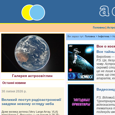
Головна
|
Астр
Ви зараз тут:
Головна
>
Інфотека
> На
Все о кос
Все тайны
Найновіше астрофото
Виробник — 
P.S. Це, без
чому. Астро
окремій стор
це не лише 
схем, що іл
Галерея астросвітлин
апаратів, х
Останні новини
Видеоэнци
30 липня 2026 р.
P.S. Відомий
Великий поступ радіоастрономії
"Центрнаучф
завдяки новому огляду неба
відеокасети 
тематика по
Дуже велика антена (Very Large Array, VLA)
подекуди вж
імені Карла Г. Янського — це масив із 28 25-