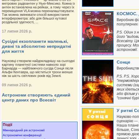
метрових радіоантен у Нью-Мексико. Кожна із
антен встановлена на рейках, а тому через їх
переміщення VLA можна переналаштовувати.
КОСМОС. 
Так можна змінювати спосіб використання
інтерферометра: або для більшої кутової
Виробник філ
роздільної здатності, ...
популярних і
17 липня 2026 р.
P.S. Один з 
його "видов
Сусідні екзопланети маленькі,
Всесвіту. Ц
процесу. Мо
дивні та абсолютно непридатні
астрономії.
для життя
Науковці створили найдокладнішу на сьогодні
Сонце
картину планетної системи навколо зорі
Виробництво
Барнарда — найближчого сусіда Сонця після
Альфи Кентавра, що міститься трохи менше
ніж за шість світлових років від Землі.
P.S. P.S. Х
"термоядерно
09 липня 2026 р.
системи (га
яких ідетьс
або фільм у 
Астрономи створюють єдиний
"сонячні бур
центр даних про Всесвіт
У ритмі С
Науково-поп
сценарію — Л
Події
Наша планета
більше, Сон
Міжнародний рік астрономії
прямою дією 
Астрономічні конференції
денної зорі.