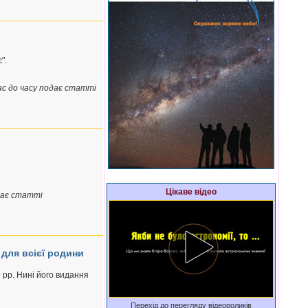
".
ас до часу подає статті
Цікаве відео
одає статті
для всієї родини
рр. Нині його видання
Перехід до перегляду відеороликів