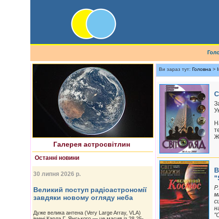
Гол
Ви зараз тут:
Головна
>
С
Найновіше астрофото
З
У
Н
т
Ж
Галерея астросвітлин
Останні новини
В
30 липня 2026 р.
"
P
Великий поступ радіоастрономії
м
завдяки новому огляду неба
с
н
Дуже велика антена (Very Large Array, VLA)
"
імені Карла Г. Янського — це масив із 28 25-