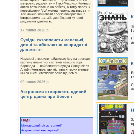
метрових радіоантен у Нью-Мексико. Кожна із
антен встановлена на рейках, а тому через їх
переміщення VLA можна переналаштовувати.
Так можна змінювати спосіб використання
К
інтерферометра: або для більшої кутової
роздільної здатності, ...
З
17 липня 2026 р.
Г
P
Сусідні екзопланети маленькі,
а
дивні та абсолютно непридатні
для життя
Науковці створили найдокладнішу на сьогодні
картину планетної системи навколо зорі
К
Барнарда — найближчого сусіда Сонця після
Альфи Кентавра, що міститься трохи менше
В
ніж за шість світлових років від Землі.
Г
09 липня 2026 р.
P
а
Астрономи створюють єдиний
центр даних про Всесвіт
Н
З
Події
п
Міжнародний рік астрономії
Астрономічні конференції
Д