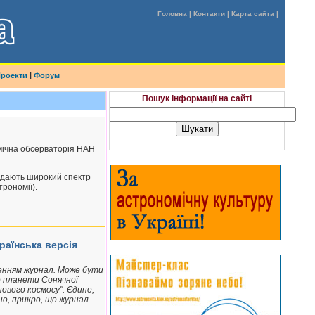
Головна
|
Контакти
|
Карта сайта
|
роекти
|
Форум
Пошук інформації на сайті
мічна обсерваторія НАН
лядають широкий спектр
трономії).
раїнська версія
вненням журнал. Може бути
о планети Сонячної
нового космосу". Єдине,
но, прикро, що журнал