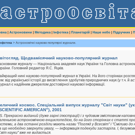
овна
|
Астроновини
|
Методика
|
Інфотека
|
Планетарій
|
Наше небо
|
Підручник
|
П
Інфотека
> Астрономічні науково-популярні журнали.
вітогляд. Щодвамісячний науково-популярний журнал
асновники журналу — Національна академія наук України та Головна астроно
країни. Головний редактор Я.С. Яцків.
айкращий нині науково-популярний журнал в Україні. На його сторінках розг
ем: від української історії до висвітлення здобутків природничих наук (у т.ч. й ас
урнал є надійним джерелом достовірної наукової інформації.
еличний космос. Спеціальний випуск журналу "Світ науки" (ук
SCIENTIFIC AMERICAN"), 2001
.S. Прекрасно виданий (дуже гарні ілюстрації) і з чудовим змістовним напо
аленькою астрономічною енциклопедією, бо на його сторінках є статті пр
истеми, а два останні розділи мають назви "Погляд у Всесвіт" і "Сміливо до 
а що необхідно звернути увагу, — інформація подекуди застаріла. І, безумов
Світ науки" вже не видається.