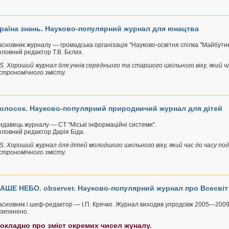
раїна знань. Науково-популярний журнал для юнацтва
асновник журналу — громадська організація "Науково-освітня спілка "Майбутнє
оловний редактор Т.В. Бєлих.
.S. Хороший журнал для учнів середнього та старшого шкільного віку, який ч
строномічного змісту.
олосок. Науково-популярний природничий журнал для дітей
идавець журналу — СТ "Міські інформаційні системи".
оловний редактор Дарія Біда.
.S. Хороший журнал для дітей молодшого шкільного віку, який час до часу п
строномічного змісту.
АШЕ НЕБО. observer. Науково-популярний журнал про Всесвіт 
асновник і шеф-редактор — І.П. Крячко. Журнал виходив упродовж 2005—2009 
рипинено.
окладно про зміст окремих чисел жуналу.