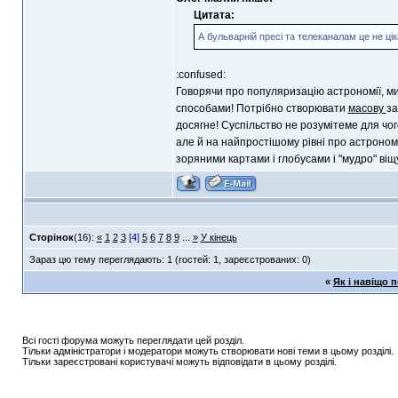
Цитата:
А бульварній пресі та телеканалам це не цік
:confused:
Говорячи про популяризацію астрономії, ми
способами! Потрібно створювати
масову
за
досягне! Суспільство не розумітеме для чо
але й на найпростішому рівні про астрономі
зоряними картами і глобусами і "мудро" віщ
Сторінок
(16):
«
1
2
3
[4]
5
6
7
8
9
...
»
У кінець
Зараз цю тему переглядають: 1 (гостей: 1, зареєстрованих: 0)
«
Як і навіщо 
Всі гості форума можуть переглядати цей розділ.
Тільки адміністратори і модератори можуть створювати нові теми в цьому розділі.
Тільки зареєстровані користувачі можуть відповідати в цьому розділі.