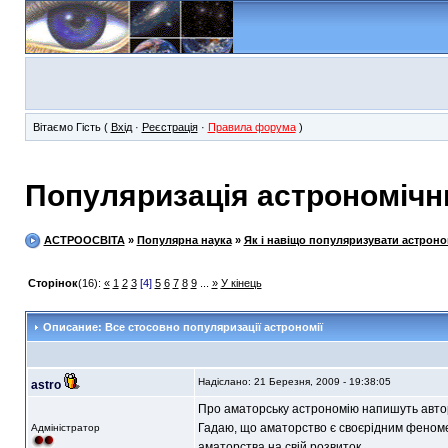
Вітаємо Гість (
Вхід
·
Реєстрація
·
Правила форума
)
Популяризація астрономічн
АСТРООСВІТА
»
Популярна наука
»
Як і навіщо популяризувати астрон
Сторінок
(16):
«
1
2
3
[4]
5
6
7
8
9
...
»
У кінець
Описание: Все стосовно популяризації астрономії
Надіслано: 21 Березня, 2009 - 19:38:05
astro
Про аматорську астрономію напишуть автори 
Гадаю, що аматорство є своєрідним феномен
Адміністратор
аматорства на свій розвиток.