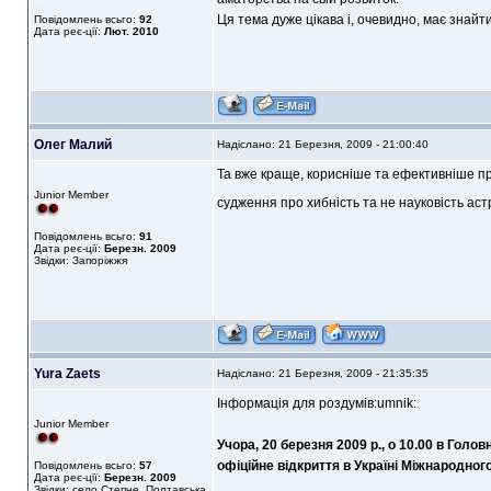
Ця тема дуже цікава і, очевидно, має знайти
Повідомлень всьго:
92
Дата реє-ції:
Лют. 2010
Олег Малий
Надіслано: 21 Березня, 2009 - 21:00:40
Та вже краще, корисніше та ефективніше при
Junior Member
судження про хибність та не науковість аст
Повідомлень всьго:
91
Дата реє-ції:
Березн. 2009
Звідки: Запоріжжя
Yura Zaets
Надіслано: 21 Березня, 2009 - 21:35:35
Інформація для роздумів:umnik:
Junior Member
Учора, 20 березня 2009 р., о 10.00 в Голо
офіційне відкриття в Україні Міжнародного 
Повідомлень всьго:
57
Дата реє-ції:
Березн. 2009
Звідки: село Степне, Полтавська