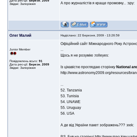
Дата реє-ції:
Березн. 2009
А про журналістів я краще промовчу... :spy:
Звідки: Запоріжжя
Олег Малий
Надіслано: 22 Березня, 2009 - 13:26:59
Офіційний сайт Міжнародного Року Астроно
...
Junior Member
Щось я не розумію :rolleyes:
Повідомлень всьго:
91
Дата реє-ції:
Березн. 2009
Із цікавістю проглядаю сторінку
National an
Звідки: Запоріжжя
http://www.astronomy2009.org/resources/brand
...
52. Tanzania
53. Tunisia
54. UNAWE
55. Uruguay
56. USA
А де від України пакет зображень??? :eek:
P.S. Був на сторінці
http://www.mao.kiev.ua/