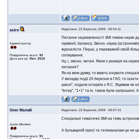
Надіслано: 22 Березня, 2009 - 08:54:11
astro
Питання зацікавленості ЗМІ темою науки ду
гармонії, балансу. Звісно, наука (астрономія
Адміністратор
журналісти. Перші, у переважній своїй більшо
спілкування.
Повідомлень всьго:
92
Дата реє-ції:
Лют. 2010
Ну, і, звісно, читачі. Якою є реакція на на
питання?
Як на мою думку, то мають існувати спеціалі
У випадку події 20 березня в ГАО, то газети 
школі", подали інтерв'ю з Я.С. Яцківим чи оп
"Інтер", "1+1" та ін. також були запрошені. А
Олег Малий
Надіслано: 22 Березня, 2009 - 09:07:41
Спеціальні тематичні ЗМІ на тему астроном
Junior Member
А бульварній пресі та телеканалам це не ці
Повідомлень всьго:
91