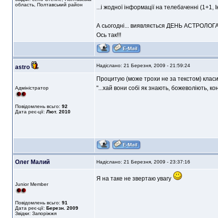
область, Полтавський район
...і жодної інформації на телебаченні (1+1, І
А сьогодні... виявляється ДЕНЬ АСТРОЛОГА:h
Ось так!!!
Надіслано: 21 Березня, 2009 - 21:59:24
astro
Процитую (може трохи не за текстом) класи
"...хай вони собі як знають, божеволіють, ко
Адміністратор
Повідомлень всьго:
92
Дата реє-ції:
Лют. 2010
Олег Малий
Надіслано: 21 Березня, 2009 - 23:37:16
Я на таке не звертаю увагу
Junior Member
Повідомлень всьго:
91
Дата реє-ції:
Березн. 2009
Звідки: Запоріжжя