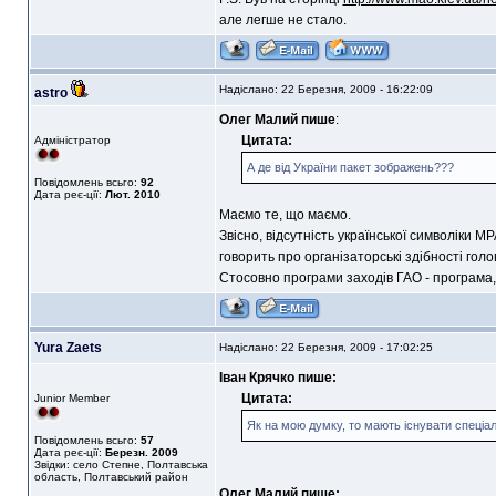
але легше не стало.
Надіслано: 22 Березня, 2009 - 16:22:09
astro
Олег Малий пише
:
Цитата:
Адміністратор
А де від України пакет зображень???
Повідомлень всьго:
92
Дата реє-ції:
Лют. 2010
Маємо те, що маємо.
Звісно, відсутність української символіки М
говорить про організаторські здібності голо
Стосовно програми заходів ГАО - програма, я
Yura Zaets
Надіслано: 22 Березня, 2009 - 17:02:25
Іван Крячко пише:
Цитата:
Junior Member
Як на мою думку, то мають існувати спеціалі
Повідомлень всьго:
57
Дата реє-ції:
Березн. 2009
Звідки: село Степне, Полтавська
область, Полтавський район
Олег Малий пише: