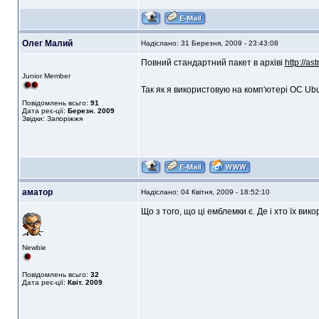
Олег Малий
Надіслано: 31 Березня, 2009 - 23:43:08
Повний стандартний пакет в архіві
http://as
Junior Member
Так як я використовую на комп'ютері ОС Ubu
Повідомлень всьго:
91
Дата реє-ції:
Березн. 2009
Звідки: Запоріжжя
аматор
Надіслано: 04 Квітня, 2009 - 18:52:10
Що з того, що ці емблемки є. Де і хто їх вик
Newbie
Повідомлень всьго:
32
Дата реє-ції:
Квіт. 2009