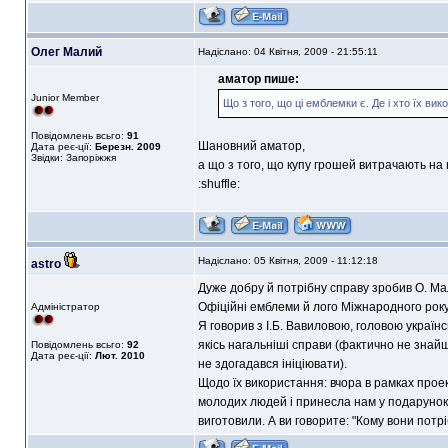
Олег Малий
Надіслано: 04 Квітня, 2009 - 21:55:11
аматор пише:
Junior Member
Що з того, що ці емблемки є. Де і хто їх ви
Повідомлень всьго:
91
Шановний аматор,
Дата реє-ції:
Березн. 2009
Звідки: Запоріжжя
а що з того, що купу грошей витрачають на н
:shuffle:
Надіслано: 05 Квітня, 2009 - 11:12:18
astro
Дуже добру й потрібну справу зробив О. Ма
Офіційні емблеми й лого Міжнародного року
Адміністратор
Я говорив з І.Б. Вавиловою, головою українс
якісь нагальніші справи (фактично не знайш
Повідомлень всьго:
92
Дата реє-ції:
Лют. 2010
не здогадався ініціювати).
Щодо їх використання: вчора в рамках проек
молодих людей і принесла нам у подарунок 
виготовили. А ви говорите: "Кому вони потрі