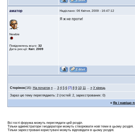
аматор
Надіслано: 06 Квітня, 2009 - 16:47:12
Я ж не проти!
Newbie
Повідомлень всьго:
32
Дата реє-ції:
Квіт. 2009
Сторінок
(16):
На початок
«
...
3
4
5
6
[7]
8
9
10
11
...
»
У кінець
Зараз цю тему переглядають: 2 (гостей: 2, зареєстрованих: 0)
«
Як і навіщо 
Всі гості форума можуть переглядати цей розділ.
Тільки адміністратори і модератори можуть створювати нові теми в цьому розділі.
Тільки зареєстровані користувачі можуть відповідати в цьому розділі.