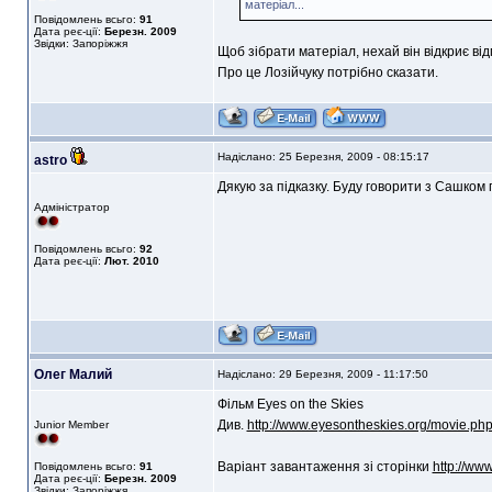
матеріал...
Повідомлень всьго:
91
Дата реє-ції:
Березн. 2009
Звідки: Запоріжжя
Щоб зібрати матеріал, нехай він відкриє ві
Про це Лозійчуку потрібно сказати.
Надіслано: 25 Березня, 2009 - 08:15:17
astro
Дякую за підказку. Буду говорити з Сашком 
Адміністратор
Повідомлень всьго:
92
Дата реє-ції:
Лют. 2010
Олег Малий
Надіслано: 29 Березня, 2009 - 11:17:50
Фільм Eyes on the Skies
Див.
http://www.eyesontheskies.org/movie.ph
Junior Member
Варіант завантаження зі сторінки
http://ww
Повідомлень всьго:
91
Дата реє-ції:
Березн. 2009
Звідки: Запоріжжя