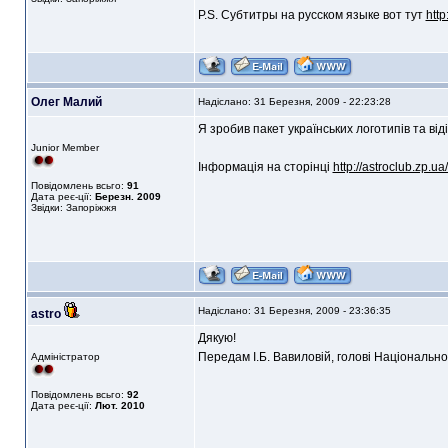
P.S. Субтитры на русском языке вот тут
http
Олег Малий
Надіслано: 31 Березня, 2009 - 22:23:28
Я зробив пакет українських логотипів та віді
Junior Member
Інформація на сторінці
http://astroclub.zp.u
Повідомлень всьго:
91
Дата реє-ції:
Березн. 2009
Звідки: Запоріжжя
Надіслано: 31 Березня, 2009 - 23:36:35
astro
Дякую!
Передам І.Б. Вавиловій, голові Національно
Адміністратор
Повідомлень всьго:
92
Дата реє-ції:
Лют. 2010