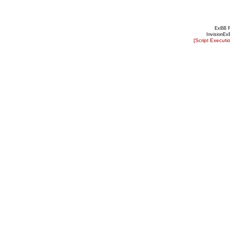
ExBB 
InvisionEx
[Script Executi