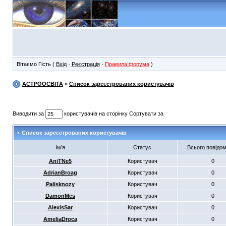
Вітаємо Гість (
Вхід
·
Реєстрація
·
Правила форума
)
АСТРООСВІТА
»
Список зареєстрованих користувачів
Виводити за
користувачів на сторінку Сортувати за
Список зареєстрованих користувачів
Ім’я
Статус
Всього повідо
AniTNe5
Користувач
0
AdrianBroag
Користувач
0
Palisknozy
Користувач
0
DamonMes
Користувач
0
AlexisSar
Користувач
0
AmeliaDroca
Користувач
0