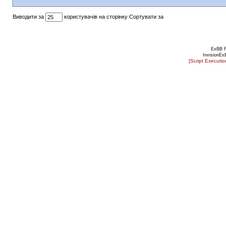
Виводити за
користувачів на сторінку Сортувати за
ExBB 
InvisionEx
[Script Executi