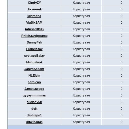
CindyZY
Користувач
0
Jixxmunk
Користувач
0
leyimona
Користувач
0
ViaSixSAM
Користувач
0
AdussellDiG
Користувач
0
Rriichaardpoume
Користувач
0
DannyFek
Користувач
0
Francissax
Користувач
0
svetapoBalay
Користувач
0
Manuelvok
Користувач
0
JanyceAdant
Користувач
0
NLElvin
Користувач
0
barbican
Користувач
0
Jamesawape
Користувач
0
gyyyymmmnas
Користувач
0
aliciadv60
Користувач
0
deft
Користувач
0
deidrepe1
Користувач
0
edwinada4
Користувач
0