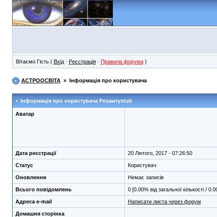
Вітаємо Гість (
Вхід
·
Реєстрація
·
Правила форума
)
АСТРООСВІТА
» Інформація про користувача
Інформація про користувача
Pesawrystuh
Аватар
Дата реєстрації
20 Лютого, 2017 - 07:26:50
Статус
Користувач
Оновлення
Немає записів
Всього повідомлень
0 [0.00% від загальної кількості / 0.
Адреса e-mail
Написати листа через форум
Домашня сторінка