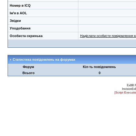
Номер в ICQ
Ім’я в AOL
Звідки
Уподобання
Особиста скринька
Надіслати особисте повідомлення 
Статистика повідомлень на форумах
Форум
Кіл-ть повідомлень
Всього
0
ExBB 
InvisionEx
[Script Executi