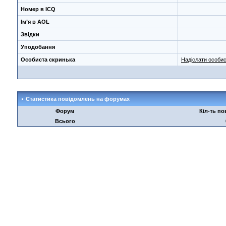
Номер в ICQ
Ім’я в AOL
Звідки
Уподобання
Особиста скринька
Надіслати особи
Статистика повідомлень на форумах
Форум
Кіл-ть п
Всього