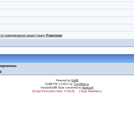
сте повідомлення користувачу
Francisrer
овідомлень
0
Powered by
ExBB
ExBB FM 1.0 RC1 by
TvoyWeb.ru
InvisionExBB Style converted by
Markus®
[Script Execution time: 0.0115] [ Gzip Disabled ]