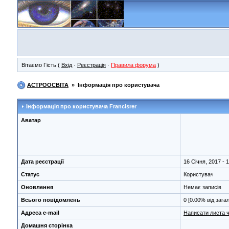
Вітаємо Гість (
Вхід
·
Реєстрація
·
Правила форума
)
АСТРООСВІТА
» Інформація про користувача
Інформація про користувача
Francisrer
Аватар
Дата реєстрації
16 Січня, 2017 - 
Статус
Користувач
Оновлення
Немає записів
Всього повідомлень
0 [0.00% від зага
Адреса e-mail
Написати листа 
Домашня сторінка