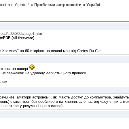
світа в Україні?
»
Проблеми астроосвіти в Україні
nload/...062005/page1.htm
ePDF (all freeware)
Космосу" на 60 сторінок на основі мап від Cartes Du Ciel.
атласі на папері
 не зважаючи на удавану легкість цього процесу.
вним.
озумійте, аматори астрономії, які мають доступ до компьютера, знайдуть
жень) ставляться без особливого натхнення, але час від часу в них є мо
і не атлас у розумінні цього слова).