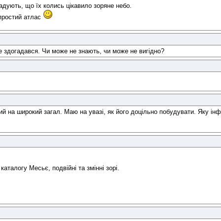
адують, що їх колись цікавило зоряне небо.
простий атлас
не здогадався. Чи може не знають, чи може не вигідно?
ий на широкий загал. Маю на увазі, як його доцільно побудувати. Яку і
каталогу Месьє, подвійні та змінні зорі.