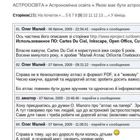
АСТРООСВІТА
»
Астрономічна освіта
»
Якою має бути астроо
Сторінок
(15):
На початок
«
...
5
6
7
8
[9]
10
11
12
13
...
»
У кінець
Олег Малий
81.
- 06 Квітня, 2009 - 22:56:41 -
перейти к сообщению
Ось частина його описання зі сторінки
http://www.eproject.ru/dow
Использованное ПО: Cartes Du Ciel, Inkscape, Open Office, Cut
Власне кажучи, Cartes Du Ciel я користуюся вже скоро 6 років.
Восени минулого року, я зробив "Малий Атлас Об'єктів Глибокого 
Олег Малий
82.
- 07 Квітня, 2009 - 09:31:22 -
перейти к сообщению
Справа не в безкоштовному атласі в форматі PDF, а в "живому" 
Чесно кажучи, вдалий та недорогий атлас зробити досить важко,
Бо атлас повинен бути дуже зручним та одночасно й інформати
аматор
83.
- 07 Квітня, 2009 - 10:46:46 -
перейти к сообщению
Хочу приєднатись до думки О. Малого про "атлас на папері". Зр
А тут говоримо про тих людей, що до астрономії (астроспостере
Саме для таких і треба робити не дорогий атлас (можливо навіть 
Олег Малий
84.
- 07 Квітня, 2009 - 11:08:01 -
перейти к сообщению
Справа в тому, що всі дорослі були колись дітьми
А дітей, в основній масі, цікавить зоряне небо.