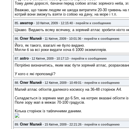
Тому деякі дорослі, бачачи перед собою атлас зоряного неба, зг
Вважаю, що таким людям не шкода витратити 20-30 гривень на 
котрий вони зможуть взяти із собою на дачу, на море і т.п.
аматор
85.
- 10 Квітня, 2009 - 12:15:40 -
перейти к сообщению
Цікаво. Видають всяку всячину, а зоряний атлас зробити ніхто 
Олег Малий
86.
- 11 Квітня, 2009 - 10:01:36 -
перейти к сообщению
Його, як такого, взагалі не було видано.
Могли б за всі роки видати хоча б 1000 экземплярів.
astro
87.
- 12 Квітня, 2009 - 10:17:13 -
перейти к сообщению
Потрібно визначитись, яким має бути зоряний атлас, розрахован
У кого є які пропозиції?
Олег Малий
88.
- 12 Квітня, 2009 - 10:49:01 -
перейти к сообщению
Малий атлас об'єктів далекого космосу на 36-48 сторінок А4.
Складається із зоряних мап до 6.5m, на котрих вказані об'єкти із 
Поле зору мап в межах 70-100 градусів.
Кілька сторінок із табличними даними.
Олег Малий
89.
- 15 Квітня, 2009 - 22:21:26 -
перейти к сообщению